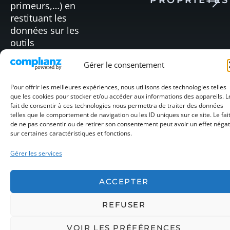
PROPRIÉTÉS
OENOCENTR
primeurs,…) en
restituant les
données sur les
OENOMOBIL
OENOPIM
outils
modernes de
Gérer le consentement
mobilité (Web,
tablettes,…).
Pour offrir les meilleures expériences, nous utilisons des technologies telles
que les cookies pour stocker et/ou accéder aux informations des appareils. L
fait de consentir à ces technologies nous permettra de traiter des données
telles que le comportement de navigation ou les ID uniques sur ce site. Le fai
©OENODATA
MENTIONS
CONFIDENTIALITÉ
COOKIES
de ne pas consentir ou de retirer son consentement peut avoir un effet négat
|
LÉGALES
sur certaines caractéristiques et fonctions.
Gérer les services
ACCEPTER
REFUSER
VOIR LES PRÉFÉRENCES