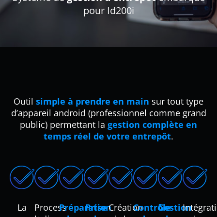
pour Id200i
Outil
simple à prendre en main
sur tout type
d’appareil android (professionnel comme grand
public) permettant la
gestion complète en
temps réel de votre entrepôt
.
La
Process
Préparation
Prise
Création
Contrôle
Gestion
Intégrat