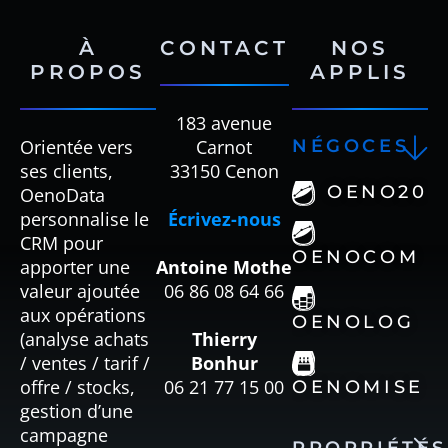
À
CONTACT
NOS
PROPOS
APPLIS
183 avenue
Orientée vers
Carnot
NÉGOCES
ses clients,
33150 Cenon
OENO20
OenoData
personnalise le
Écrivez-nous
CRM pour
OENOCOM
apporter une
Antoine Mothe
valeur ajoutée
06 86 08 64 66
aux opérations
OENOLOG
(analyse achats
Thierry
/ ventes / tarif /
Bonhur
offre / stocks,
06 21 77 15 00
OENOMISE
gestion d’une
campagne