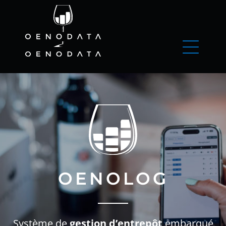
OENOLOG
Système de
gestion d’entrepôt
embarqué