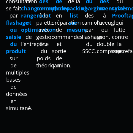
consultation
de
des
de
de la
du
des
du
se fait
changement,
commandes
photos
packing-
chargement
inventaires
systèm
par
rangement
à la
en
list
des
à
Proofta
flashage
et
palette
préparation
sur-
camions
l’aveugle
qui
ou
optimisation
avec
de
mesure
par
.
ou
lutte
saisie
de
gestion
commandes
flashage
non,
contre
du
l’entrepôt.
fine
et
du
double
la
produit
du
sortie
SSCC.
comptage.
contrefa
sur
poids
de
de
théorique.
camion.
multiples
bases
de
données
en
simultané.