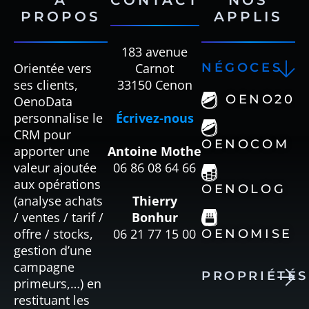
À
CONTACT
NOS
PROPOS
APPLIS
183 avenue
Orientée vers
Carnot
NÉGOCES
ses clients,
33150 Cenon
OENO20
OenoData
personnalise le
Écrivez-nous
CRM pour
OENOCOM
apporter une
Antoine Mothe
valeur ajoutée
06 86 08 64 66
aux opérations
OENOLOG
(analyse achats
Thierry
/ ventes / tarif /
Bonhur
offre / stocks,
06 21 77 15 00
OENOMISE
gestion d’une
campagne
PROPRIÉTÉS
OENOCENTR
primeurs,…) en
restituant les