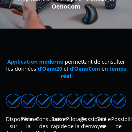
OenoCom
Application moderne
permettant de consulter
les données
d’Oeno20
et
d’OenoCom
en
temps
réel
Disponible
Permet
Consultation
Saisie
Pilotage
Possibilité
Saisie
Possibil
sur
la
des
rapide
de la
d’envoyer
de
de