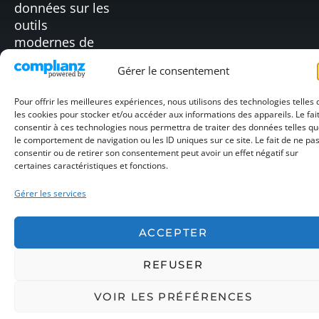
données sur les
OENOMOBIL
OENOPIM
outils
modernes de
mobilité (Web,
Gérer le consentement
tablettes,…).
Pour offrir les meilleures expériences, nous utilisons des technologies telles
les cookies pour stocker et/ou accéder aux informations des appareils. Le fai
consentir à ces technologies nous permettra de traiter des données telles q
©OENODATA
MENTIONS
CONFIDENTIALITÉ
COOKIES
|
le comportement de navigation ou les ID uniques sur ce site. Le fait de ne pa
LÉGALES
consentir ou de retirer son consentement peut avoir un effet négatif sur
certaines caractéristiques et fonctions.
Gérer les services
ACCEPTER
REFUSER
VOIR LES PRÉFÉRENCES