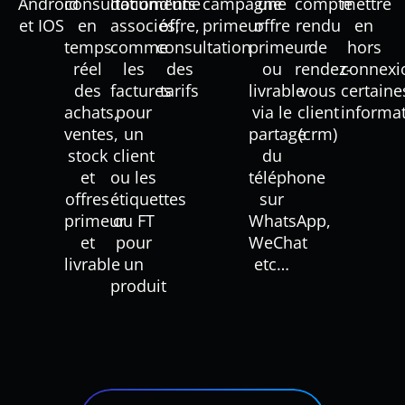
Android
consultation
documents
d’une
campagne
une
compte
mettre
et IOS
en
associés,
offre,
primeur
offre
rendu
en
temps
comme
consultation
primeur
de
hors
réel
les
des
ou
rendez-
connexi
des
factures
tarifs
livrable
vous
certaine
achats,
pour
via le
client
informa
ventes,
un
partage
(crm)
stock
client
du
et
ou les
téléphone
offres
étiquettes
sur
primeur
ou FT
WhatsApp,
et
pour
WeChat
livrable
un
etc…
produit